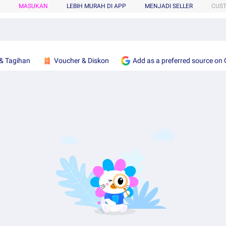
MASUKAN
LEBIH MURAH DI APP
MENJADI SELLER
CUS
& Tagihan
Voucher & Diskon
Add as a preferred source on