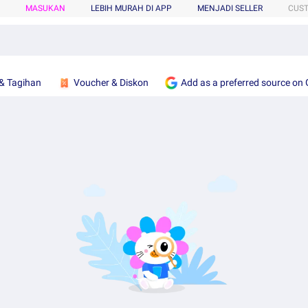
MASUKAN
LEBIH MURAH DI APP
MENJADI SELLER
CUS
& Tagihan
Voucher & Diskon
Add as a preferred source on