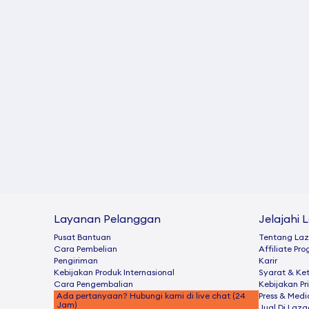
Layanan Pelanggan
Jelajahi 
Pusat Bantuan
Tentang La
Cara Pembelian
Afﬁliate Pr
Pengiriman
Karir
Kebijakan Produk Internasional
Syarat & Ke
Cara Pengembalian
Kebijakan Pr
Ada pertanyaan? Hubungi kami di live chat (24
Press & Medi
Jam)
Jual Di Laz