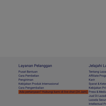
Layanan Pelanggan
Jelajahi 
Pusat Bantuan
Tentang Laz
Cara Pembelian
Afﬁliate Pro
Pengiriman
Karir
Kebijakan Produk Internasional
Syarat & Ket
Cara Pengembalian
Kebijakan Pri
Ada pertanyaan? Hubungi kami di live chat (24 Jam)
Press & Medi
Jual Di Laza
Lazada Secur
Intellectual 