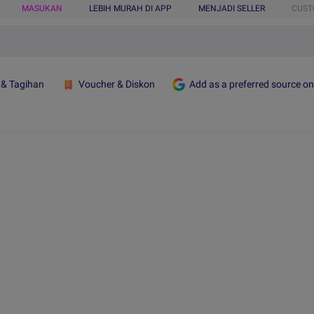
MASUKAN
LEBIH MURAH DI APP
MENJADI SELLER
CUST
 & Tagihan
Voucher & Diskon
Add as a preferred source o