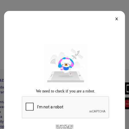
X
Lazada
Always Better
ada
Download the App
gram
entuan
vasi
a
da
ity
Property Protection