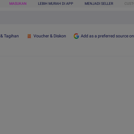
MASUKAN
LEBIH MURAH DI APP
MENJADI SELLER
CUST
 & Tagihan
Voucher & Diskon
Add as a preferred source o