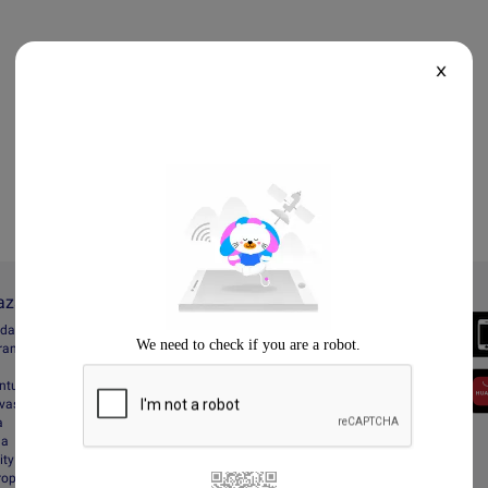
X
Lazada
Always Better
ada
Download the App
gram
entuan
vasi
a
da
ity
Property Protection