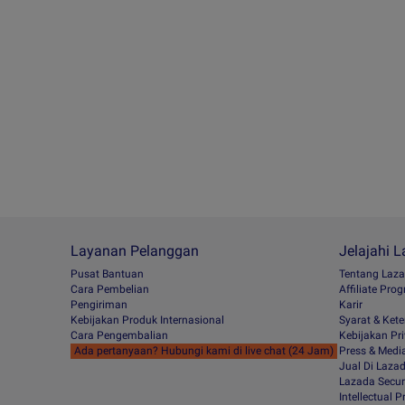
Layanan Pelanggan
Jelajahi 
Pusat Bantuan
Tentang Laz
Cara Pembelian
Afﬁliate Pro
Pengiriman
Karir
Kebijakan Produk Internasional
Syarat & Ket
Cara Pengembalian
Kebijakan Pri
Ada pertanyaan? Hubungi kami di live chat (24 Jam)
Press & Medi
Jual Di Laza
Lazada Secur
Intellectual 