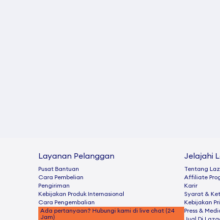
Layanan Pelanggan
Jelajahi 
Pusat Bantuan
Tentang La
Cara Pembelian
Afﬁliate Pr
Pengiriman
Karir
Kebijakan Produk Internasional
Syarat & Ke
Cara Pengembalian
Kebijakan Pr
Ada pertanyaan? Hubungi kami di live chat (24
Press & Medi
Jam)
Jual Di Laz