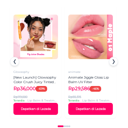
❮
❯
Glowsophy
animate
Ma
[New Launch] Glowsophy
Animate Jiggle Gloss Lip
MA
Color Crush Juicy Tinted
Balm UV Filter
Li
Lip Balm – melembabkan
Bib
Rp36,000
Rp29,586
R
-69%
-46%
bibir memberikan warna
ind…
Rp119,000
Rp55,315
Rp1
Tersedia
Lip Balm & Treatment
Tersedia
Lip Balm & Treatment
Ter
Dapatkan di Lazada
Dapatkan di Lazada