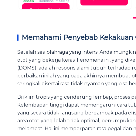
Tersedia
Traditional Medicine
Dapatkan di Lazada
Memahami Penyebab Kekakuan Ot
Setelah sesi olahraga yang intens, Anda mungki
otot yang bekerja keras. Fenomena ini, yang dik
(DOMS), adalah respons alami tubuh terhadap ro
perbaikan inilah yang pada akhirnya membuat o
seringkali disertai rasa tidak nyaman yang bisa 
Di iklim tropis yang cenderung lembap, proses pe
Kelembapan tinggi dapat memengaruhi cara tu
yang secara tidak langsung berdampak pada efisie
area otot yang lelah tidak optimal, penumpukan
melambat. Hal ini memperparah rasa pegal dan m