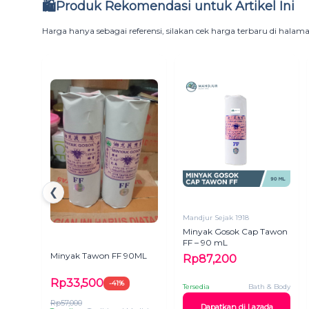
🛍️
Produk Rekomendasi untuk Artikel Ini
Harga hanya sebagai referensi, silakan cek harga terbaru di hala
❮
Mandjur Sejak 1918
Minyak Gosok Cap Tawon
FF – 90 mL
No Brand
Minyak Tawon FF 90ML
Rp87,200
Rp33,500
-41%
Tersedia
Bath & Body
Rp57,000
Dapatkan di Lazada