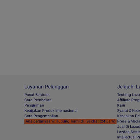
Layanan Pelanggan
Jelajahi 
Pusat Bantuan
Tentang Laz
Cara Pembelian
Afﬁliate Pro
Pengiriman
Karir
Kebijakan Produk Internasional
Syarat & Ket
Cara Pengembalian
Kebijakan Pri
Ada pertanyaan? Hubungi kami di live chat (24 Jam)
Press & Medi
Jual Di Laza
Lazada Secur
Intellectual 