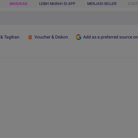
MASUKAN
LEBIH MURAH DI APP
MENJADI SELLER
CUST
 & Tagihan
Voucher & Diskon
Add as a preferred source o