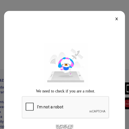
X
Lazada
Always Better
ada
Download the App
gram
entuan
vasi
a
da
ity
Property Protection