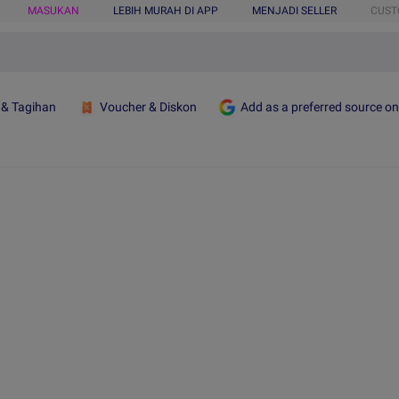
MASUKAN
LEBIH MURAH DI APP
MENJADI SELLER
CUST
 & Tagihan
Voucher & Diskon
Add as a preferred source o