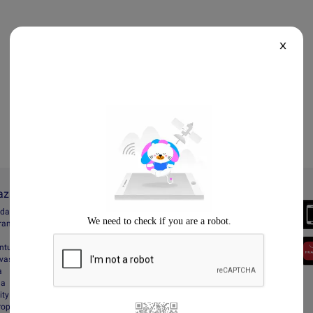
X
Lazada
Always Better
ada
Download the App
gram
entuan
vasi
a
da
ity
Property Protection