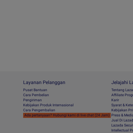
Layanan Pelanggan
Jelajahi 
Pusat Bantuan
Tentang Laz
Cara Pembelian
Afﬁliate Pro
Pengiriman
Karir
Kebijakan Produk Internasional
Syarat & Ket
Cara Pengembalian
Kebijakan Pri
Ada pertanyaan? Hubungi kami di live chat (24 Jam)
Press & Medi
Jual Di Laza
Lazada Secur
Intellectual 