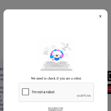
X
Lazada
Always Better
ada
Download the App
gram
entuan
vasi
a
da
ity
Property Protection