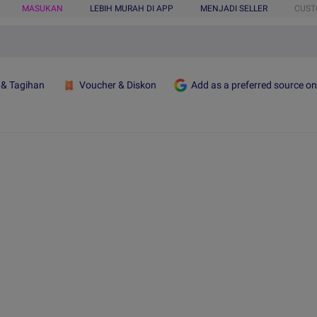
MASUKAN
LEBIH MURAH DI APP
MENJADI SELLER
CUST
 & Tagihan
Voucher & Diskon
Add as a preferred source o