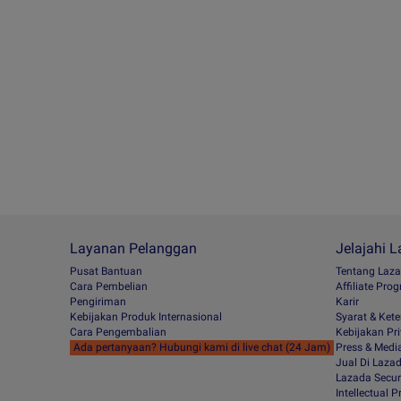
Layanan Pelanggan
Jelajahi 
Pusat Bantuan
Tentang Laz
Cara Pembelian
Afﬁliate Pro
Pengiriman
Karir
Kebijakan Produk Internasional
Syarat & Ket
Cara Pengembalian
Kebijakan Pri
Ada pertanyaan? Hubungi kami di live chat (24 Jam)
Press & Medi
Jual Di Laza
Lazada Secur
Intellectual 