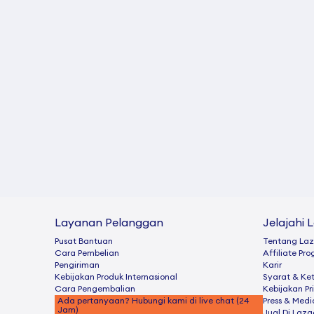
Layanan Pelanggan
Jelajahi 
Pusat Bantuan
Tentang La
Cara Pembelian
Afﬁliate Pr
Pengiriman
Karir
Kebijakan Produk Internasional
Syarat & Ke
Cara Pengembalian
Kebijakan Pr
Ada pertanyaan? Hubungi kami di live chat (24
Press & Medi
Jam)
Jual Di Laz