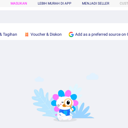
MASUKAN
LEBIH MURAH DI APP
MENJADI SELLER
CUS
& Tagihan
Voucher & Diskon
Add as a preferred source on