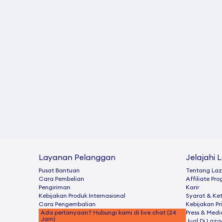
Layanan Pelanggan
Jelajahi 
Pusat Bantuan
Tentang La
Cara Pembelian
Afﬁliate Pr
Pengiriman
Karir
Kebijakan Produk Internasional
Syarat & Ke
Cara Pengembalian
Kebijakan Pr
Ada pertanyaan? Hubungi kami di live chat (24
Press & Medi
Jam)
Jual Di Laz