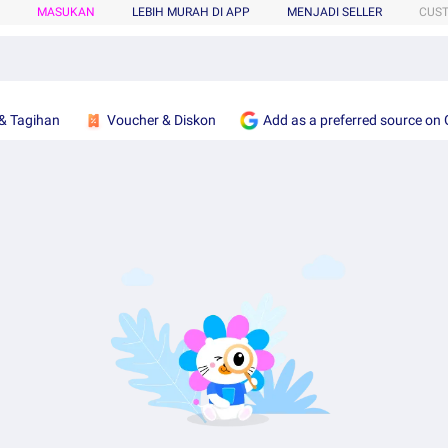
MASUKAN
LEBIH MURAH DI APP
MENJADI SELLER
CUS
& Tagihan
Voucher & Diskon
Add as a preferred source on