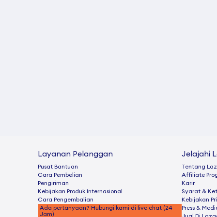
Layanan Pelanggan
Jelajahi 
Pusat Bantuan
Tentang La
Cara Pembelian
Afﬁliate Pr
Pengiriman
Karir
Kebijakan Produk Internasional
Syarat & Ke
Cara Pengembalian
Kebijakan Pr
Ada pertanyaan? Hubungi kami di live chat (24
Press & Medi
Jam)
Jual Di Laz