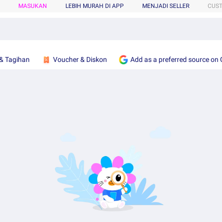
MASUKAN
LEBIH MURAH DI APP
MENJADI SELLER
CUS
& Tagihan
Voucher & Diskon
Add as a preferred source on