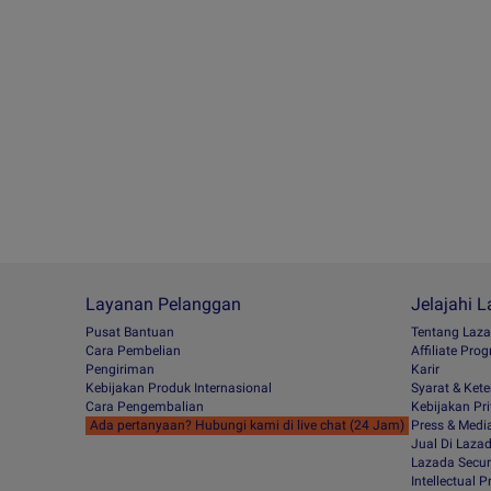
Layanan Pelanggan
Jelajahi 
Pusat Bantuan
Tentang Laz
Cara Pembelian
Afﬁliate Pro
Pengiriman
Karir
Kebijakan Produk Internasional
Syarat & Ket
Cara Pengembalian
Kebijakan Pri
Ada pertanyaan? Hubungi kami di live chat (24 Jam)
Press & Medi
Jual Di Laza
Lazada Secur
Intellectual 