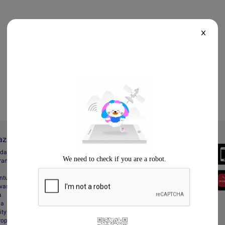
X
Lazada
Always Better
ada
Download the App
gram
entuan
vasi
a
da
ity
Property Protection