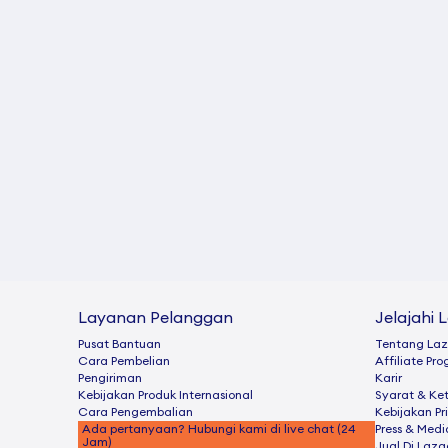
Layanan Pelanggan
Jelajahi 
Pusat Bantuan
Tentang La
Cara Pembelian
Afﬁliate Pr
Pengiriman
Karir
Kebijakan Produk Internasional
Syarat & Ke
Cara Pengembalian
Kebijakan Pr
Ada pertanyaan? Hubungi kami di live chat (24
Press & Medi
Jam)
Jual Di Laz