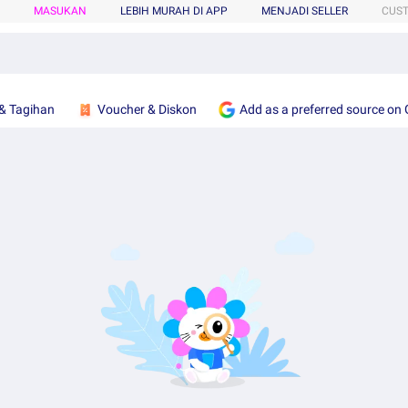
MASUKAN
LEBIH MURAH DI APP
MENJADI SELLER
CUS
& Tagihan
Voucher & Diskon
Add as a preferred source on