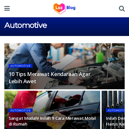
Automotive
AUTOMOTIVE
10 Tips Merawat Kendaraan Agar
Lebih Awet
AUTOMOTIVE
AUTOMOTIVE
Sangat Mudah! Inilah 9 Cara Merawat Mobil
Inilah Dere
di Rumah
Harus Kamu