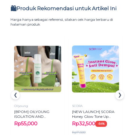
🛍️
Produk Rekomendasi untuk Artikel Ini
Harga hanya sebagai referensi, silakan cek harga terbaru di
halaman produk
❮
❯
Oilyoung
SCORA
Em
[NEW LAUNCH] SCORA
NE
[BPOM] OILYOUNG
Honey Glow Tone Up
Cr
ISOLATION AND
Cream 30 Gr
Me
MOISTURIZING SPRAY
Rp32,500
R
Rp55,000
-54%
To
MENCERAHKAN KULIT
Pr
TONE UP SPRAY
Rp71,500
Rp