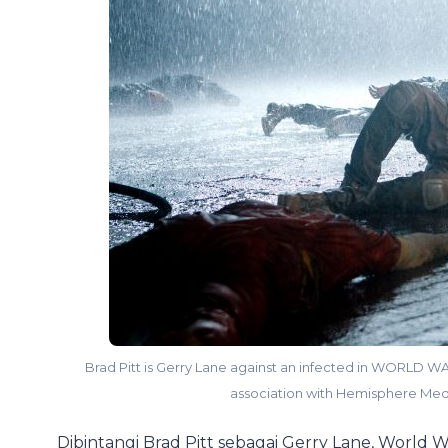
Brad Pitt is Gerry Lane against an infected in WORLD 
association with Hemisphere Med
Dibintangi Brad Pitt sebagai Gerry Lane, Worl