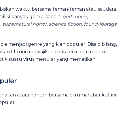
abiskan waktu bersama teman-teman atau saudara
miliki banyak genre, seperti
goth horor
,
,
supernatural horror
,
science fiction
,
found-footage
bie menjadi genre yang kian populer. Bisa dibilang,
akan film ini menyajikan cerita di mana manusia
iptik suatu virus menular yang mematikan.
puler
akan acara nonton bersama di rumah, berikut ini
opuler.