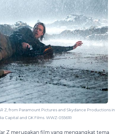
WAR Z, from Paramount Pictures and Skydance Productions in
ia Capital and GK Films. WWZ-05561R
d War Z merupakan film yang mengangkat tema