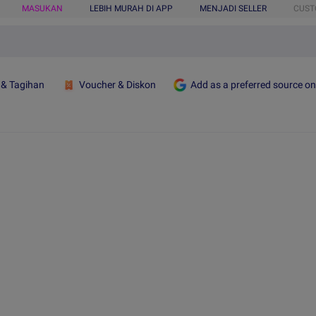
MASUKAN
LEBIH MURAH DI APP
MENJADI SELLER
CUST
 & Tagihan
Voucher & Diskon
Add as a preferred source o