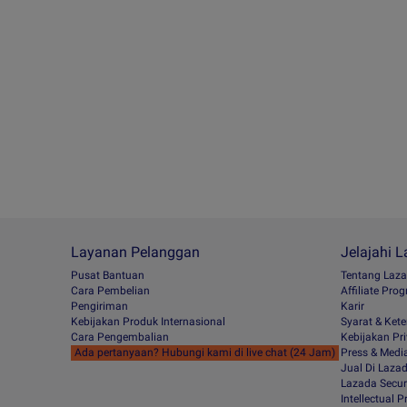
Layanan Pelanggan
Jelajahi 
Pusat Bantuan
Tentang Laz
Cara Pembelian
Afﬁliate Pro
Pengiriman
Karir
Kebijakan Produk Internasional
Syarat & Ket
Cara Pengembalian
Kebijakan Pri
Ada pertanyaan? Hubungi kami di live chat (24 Jam)
Press & Medi
Jual Di Laza
Lazada Secur
Intellectual 