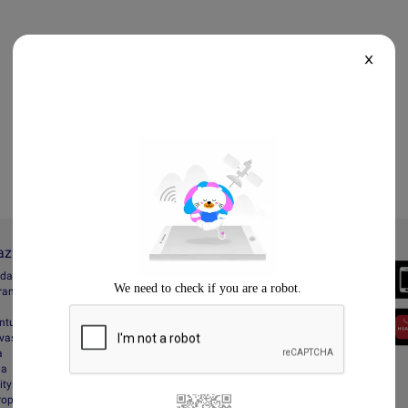
X
Lazada
Always Better
ada
Download the App
gram
entuan
vasi
a
da
ity
Property Protection