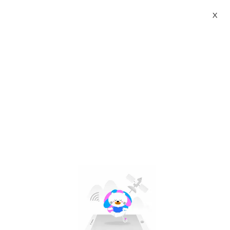
X
bet dunia pramuka