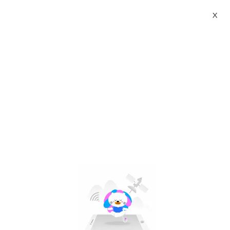
X
carbon brush vakum model dv 188