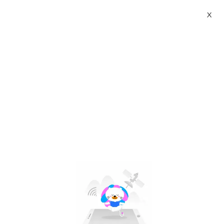
X
gamis kotak kotak terbaru