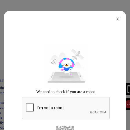
X
Lazada
Always Better
ada
Download the App
gram
entuan
vasi
a
da
ity
Property Protection