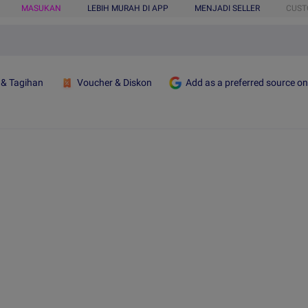
MASUKAN
LEBIH MURAH DI APP
MENJADI SELLER
CUST
 & Tagihan
Voucher & Diskon
Add as a preferred source o