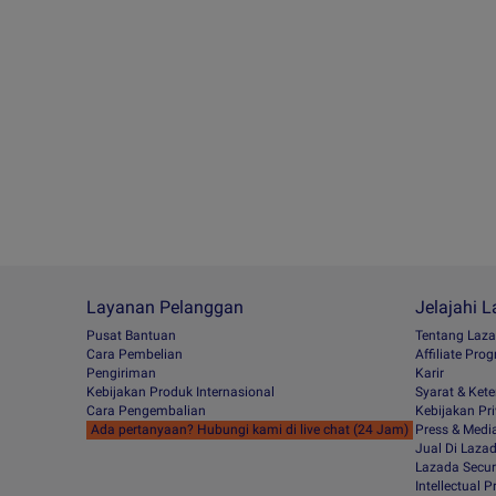
Layanan Pelanggan
Jelajahi 
Pusat Bantuan
Tentang Laz
Cara Pembelian
Afﬁliate Pro
Pengiriman
Karir
Kebijakan Produk Internasional
Syarat & Ket
Cara Pengembalian
Kebijakan Pri
Ada pertanyaan? Hubungi kami di live chat (24 Jam)
Press & Medi
Jual Di Laza
Lazada Secur
Intellectual 