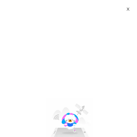
X
kiddos tumbler tupperware