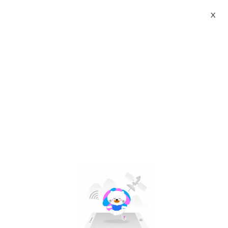
X
sepatu kico ap