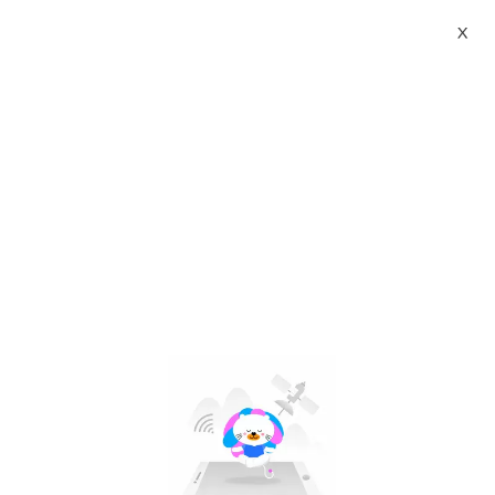
X
sugarbaby strong vacuum