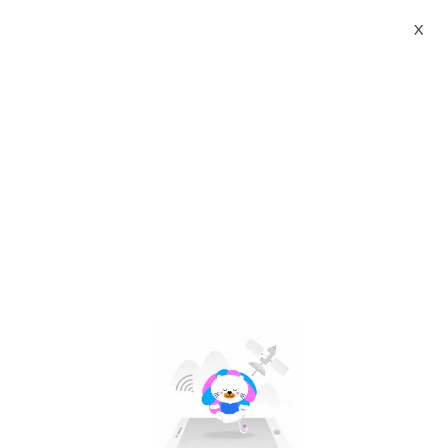
X
sultan 138