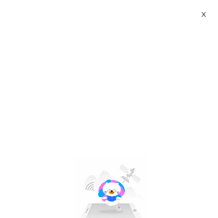
X
vitacimin