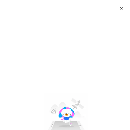
X
wf 1000xm5