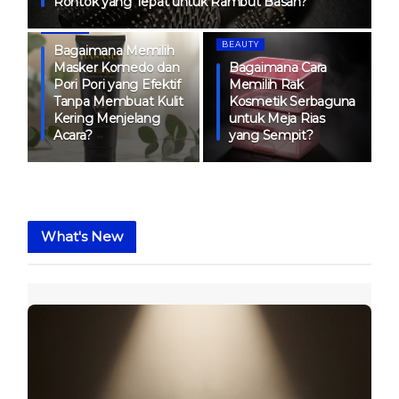
Rontok yang Tepat untuk Rambut Basah?
BEAUTY
BEAUTY
B
Bagaimana Memilih
h
Masker Komedo dan
Bagaimana Cara
ng
Pori Pori yang Efektif
Memilih Rak
n
Tanpa Membuat Kulit
Kosmetik Serbaguna
Kering Menjelang
untuk Meja Rias
Acara?
yang Sempit?
What's New