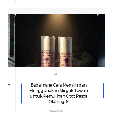
HEALTH
endah
Bagaimana Cara Memilih dan
Ba
Menggunakan Minyak Tawon
Or
untuk Pemulihan Otot Pasca
Olahraga?
05/27/2026