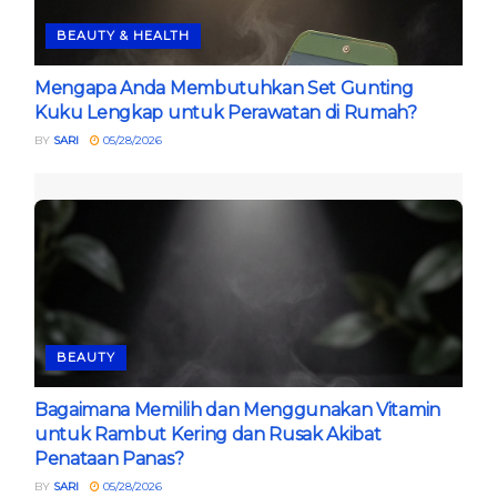
BEAUTY & HEALTH
Mengapa Anda Membutuhkan Set Gunting
Kuku Lengkap untuk Perawatan di Rumah?
BY
SARI
05/28/2026
BEAUTY
Bagaimana Memilih dan Menggunakan Vitamin
untuk Rambut Kering dan Rusak Akibat
Penataan Panas?
BY
SARI
05/28/2026