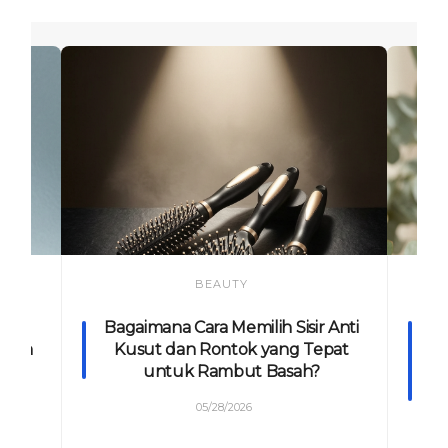
BEAUTY
um
Bagaimana Cara Memilih Sisir Anti
ahan
Kusut dan Rontok yang Tepat
Ko
tor?
untuk Rambut Basah?
05/28/2026