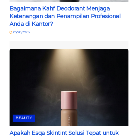
Bagaimana Kahf Deodorant Menjaga
Ketenangan dan Penampilan Profesional
Anda di Kantor?
05/28/2026
BEAUTY
Apakah Esqa Skintint Solusi Tepat untuk