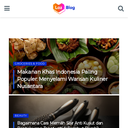
GROCERIES & FOOD
B
Makanan Khas Indonesia Paling
ar
Populer: Menyelami Warisan Kuliner
Nusantara
B
BEAUTY
an
Bagaimana Cara Memilih Sisir Anti Kusut dan