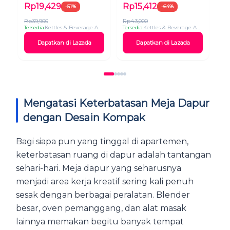
SIRUP ELEKTRIK HAND
Pengaduk Kopi Dalgonal
Ot
Rp19,429
Rp15,412
R
-51%
-64%
MIXER PORTABLE MINI
Pengocok Telur dan Krim
Al
DALGONA IMPORT
viral
HA
Rp39,900
Rp43,000
Rp
MURAH ORI
Tersedia
Kettles & Beverage Appliances
Tersedia
Kettles & Beverage Appliances
Ter
Dapatkan di Lazada
Dapatkan di Lazada
Mengatasi Keterbatasan Meja Dapur
dengan Desain Kompak
Bagi siapa pun yang tinggal di apartemen,
keterbatasan ruang di dapur adalah tantangan
sehari-hari. Meja dapur yang seharusnya
menjadi area kerja kreatif sering kali penuh
sesak dengan berbagai peralatan. Blender
besar, oven pemanggang, dan alat masak
lainnya memakan begitu banyak tempat