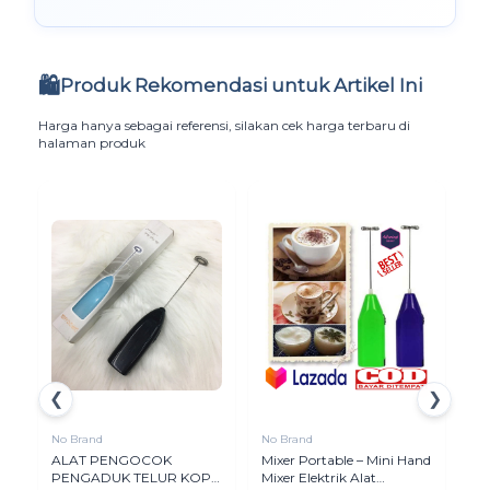
🛍️
Produk Rekomendasi untuk Artikel Ini
Harga hanya sebagai referensi, silakan cek harga terbaru di
halaman produk
❮
❯
No Brand
No Brand
No
ALAT PENGOCOK
Mixer Portable – Mini Hand
Su
PENGADUK TELUR KOPI
Mixer Elektrik Alat
Pe