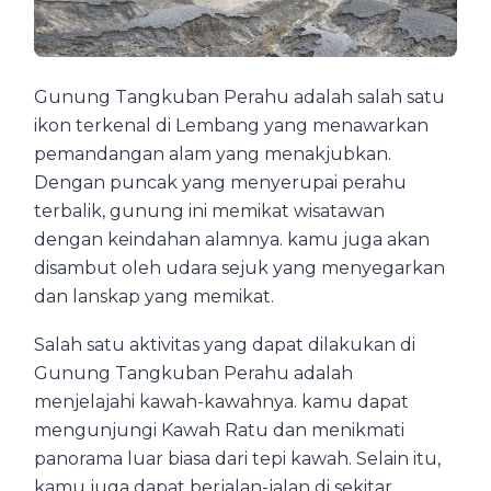
Gunung Tangkuban Perahu adalah salah satu
ikon terkenal di Lembang yang menawarkan
pemandangan alam yang menakjubkan.
Dengan puncak yang menyerupai perahu
terbalik, gunung ini memikat wisatawan
dengan keindahan alamnya. kamu juga akan
disambut oleh udara sejuk yang menyegarkan
dan lanskap yang memikat.
Salah satu aktivitas yang dapat dilakukan di
Gunung Tangkuban Perahu adalah
menjelajahi kawah-kawahnya. kamu dapat
mengunjungi Kawah Ratu dan menikmati
panorama luar biasa dari tepi kawah. Selain itu,
kamu juga dapat berjalan-jalan di sekitar