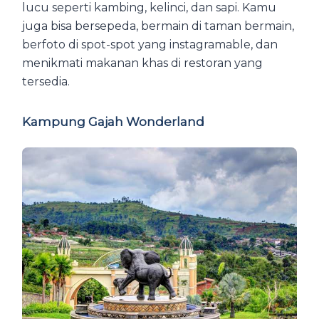
lucu seperti kambing, kelinci, dan sapi. Kamu
juga bisa bersepeda, bermain di taman bermain,
berfoto di spot-spot yang instagramable, dan
menikmati makanan khas di restoran yang
tersedia.
Kampung Gajah Wonderland