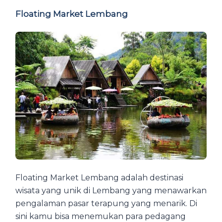
Floating Market Lembang
Floating Market Lembang adalah destinasi
wisata yang unik di Lembang yang menawarkan
pengalaman pasar terapung yang menarik. Di
sini kamu bisa menemukan para pedagang