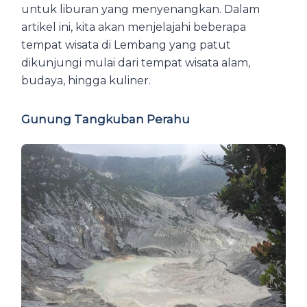
untuk liburan yang menyenangkan. Dalam
artikel ini, kita akan menjelajahi beberapa
tempat wisata di Lembang yang patut
dikunjungi mulai dari tempat wisata alam,
budaya, hingga kuliner.
Gunung Tangkuban Perahu